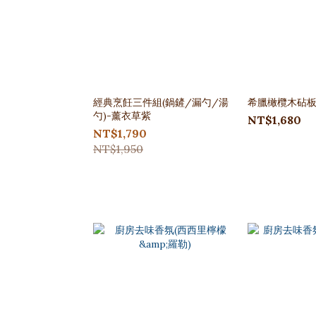
經典烹飪三件組(鍋鏟/漏勺/湯
希臘橄欖木砧
勺)-薰衣草紫
NT$1,680
NT$1,790
NT$1,950