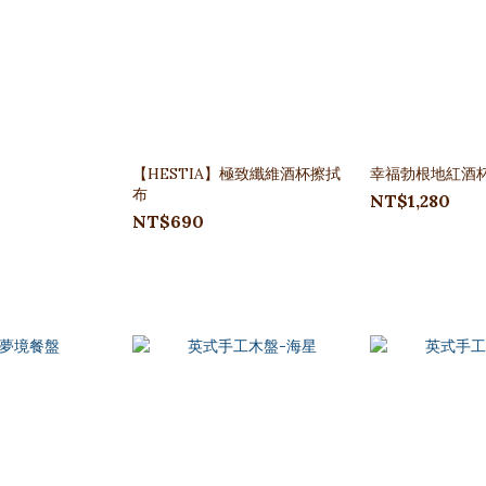
【HESTIA】極致纖維酒杯擦拭
幸福勃根地紅酒
布
NT$1,280
NT$690