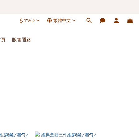
 🚚
$
TWD
繁體中文
 🚚
首頁
販售通路