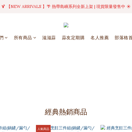
美好值得等待 | 現貨商品將於訂單成立後1-5個工作天內(不含例假日)完成出貨
🍹 【NEW ARRIVALS 】🌴 熱帶島嶼系列全新上架 | 現貨限量發售中 ☀️
美好值得等待 | 現貨商品將於訂單成立後1-5個工作天內(不含例假日)完成出貨
們
所有商品
滋滋蒜
蒜友定期購
名人推薦
部落格
經典熱銷商品
人氣商品