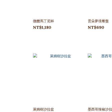
微醺馬丁尼杯
雲朵夢境餐盤
NT$1,180
NT$690
萊姆樹沙拉盆
墨西哥辣椒沙