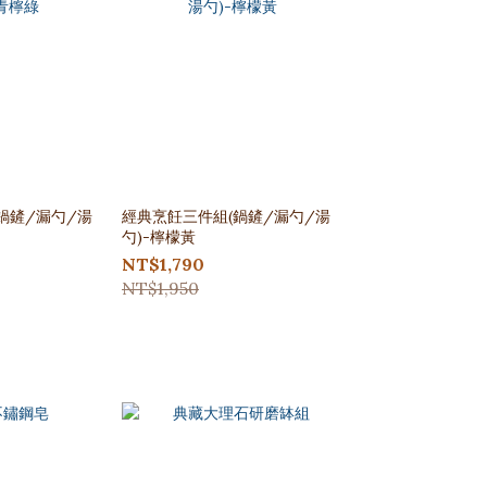
鍋鏟/漏勺/湯
經典烹飪三件組(鍋鏟/漏勺/湯
勺)-檸檬黃
NT$1,790
NT$1,950