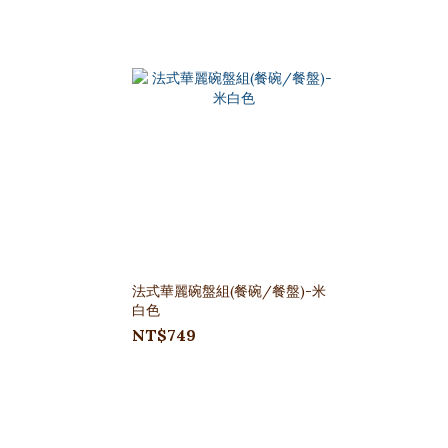
法式華麗碗盤組(餐碗/餐盤)-米
白色
NT$749