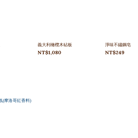
板
義大利橄欖木砧板
淨味不鏽鋼皂
NT$1,080
NT$249