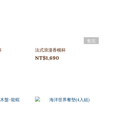
售完
杯
法式浪漫香檳杯
NT$1,690