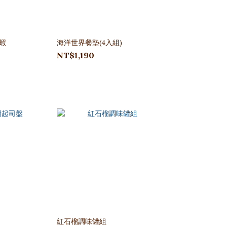
蝦
海洋世界餐墊(4入組)
NT$1,190
紅石榴調味罐組