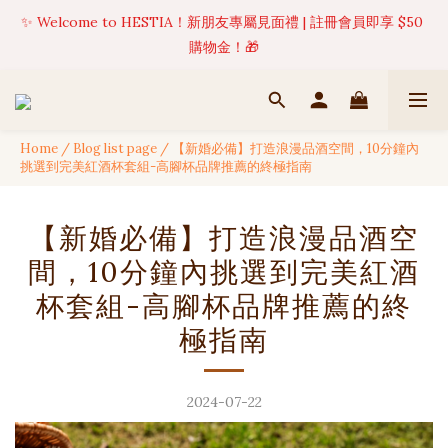
✨ Welcome to HESTIA！新朋友專屬見面禮 | 註冊會員即享 $50 
✦ 美好值得等待 | 現貨商品將於訂單成立後1-5個工作天內(不含例
假日)完成出貨 🚚
購物金！🎁
🍹 【NEW ARRIVALS 】🌴 熱帶島嶼系列全新上架 | 現貨限量發售
中 ☀️
Home
/
Blog list page
/
【新婚必備】打造浪漫品酒空間，10分鐘內
✦ 美好值得等待 | 現貨商品將於訂單成立後1-5個工作天內(不含例
挑選到完美紅酒杯套組-高腳杯品牌推薦的終極指南
假日)完成出貨 🚚
【新婚必備】打造浪漫品酒空
間，10分鐘內挑選到完美紅酒
杯套組-高腳杯品牌推薦的終
極指南
2024-07-22