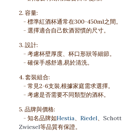
2. 容量:
- 標準紅酒杯通常在300-450ml之間。
- 選擇適合自己飲酒習慣的尺寸。
3. 設計:
- 考慮杯壁厚度、杯口形狀等細節。
- 確保手感舒適,易於清洗。
4. 套裝組合:
- 常見2-6支裝,根據家庭需求選擇。
- 考慮是否需要不同類型的酒杯。
5. 品牌與價格:
- 知名品牌如
Hestia
、
Riedel
、
Schott
Zwiesel
等品質有保證。