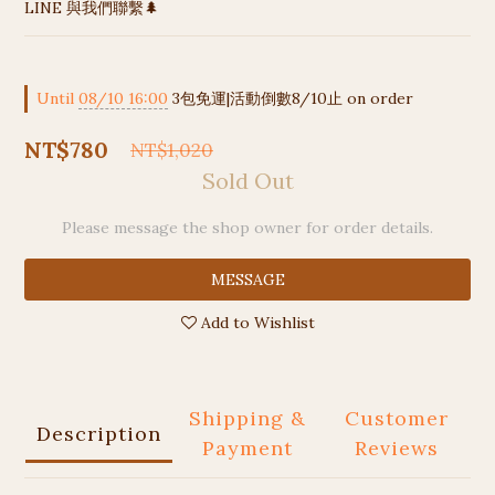
LINE 與我們聯繫🌲
Until
08/10 16:00
3包免運|活動倒數8/10止 on order
NT$780
NT$1,020
Sold Out
Please message the shop owner for order details.
MESSAGE
Add to Wishlist
Shipping &
Customer
Description
Payment
Reviews