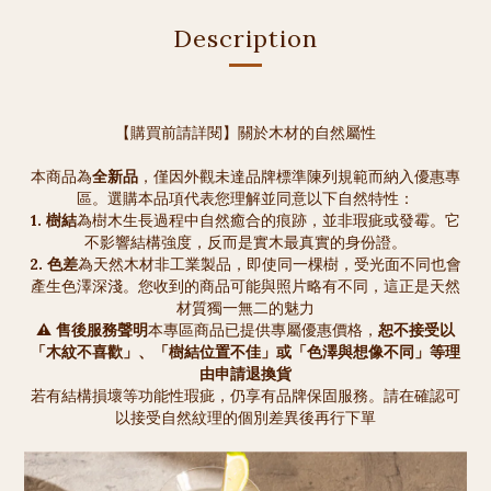
Description
【購買前請詳閱】關於木材的自然屬性
本商品為
全新品
，僅因外觀未達品牌標準陳列規範而納入優惠專
區。選購本品項代表您理解並同意以下自然特性：
1.
樹結
為樹木生長過程中自然癒合的痕跡，並非瑕疵或發霉。它
不影響結構強度，反而是實木最真實的身份證。
2. 色差
為天然木材非工業製品，即使同一棵樹，受光面不同也會
產生色澤深淺。您收到的商品可能與照片略有不同，這正是天然
材質獨一無二的魅力
⚠️ 售後服務聲明
本專區商品已提供專屬優惠價格，
恕不接受以
「木紋不喜歡」、「樹結位置不佳」或「色澤與想像不同」等理
由申請退換貨
若有結構損壞等功能性瑕疵，仍享有品牌保固服務。請在確認可
以接受自然紋理的個別差異後再行下單