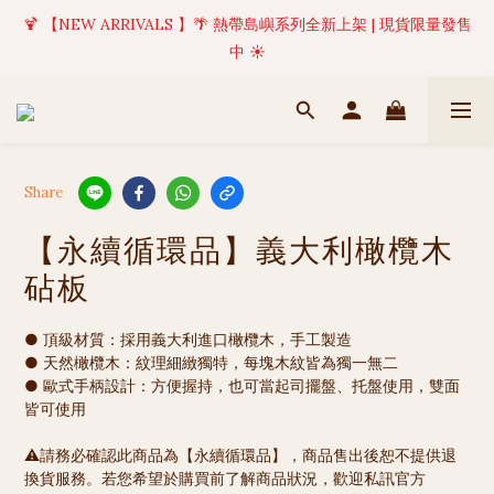
🍹 【NEW ARRIVALS 】🌴 熱帶島嶼系列全新上架 | 現貨限量發售
✦ 美好值得等待 | 現貨商品將於訂單成立後1-5個工作天內(不含例
假日)完成出貨 🚚
中 ☀️
✦ 美好值得等待 | 現貨商品將於訂單成立後1-5個工作天內(不含例
假日)完成出貨 🚚
Share
【永續循環品】義大利橄欖木
砧板
● 頂級材質：採用義大利進口橄欖木，手工製造
● 天然橄欖木：紋理細緻獨特，每塊木紋皆為獨一無二
● 歐式手柄設計：方便握持，也可當起司擺盤、托盤使用，雙面
皆可使用
⚠️請務必確認此商品為【永續循環品】，商品售出後恕不提供退
換貨服務。若您希望於購買前了解商品狀況，歡迎私訊官方 