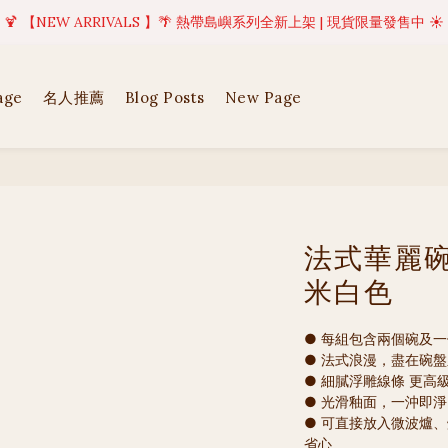
美好值得等待 | 現貨商品將於訂單成立後1-5個工作天內(不含例假日)完成出貨
🍹 【NEW ARRIVALS 】🌴 熱帶島嶼系列全新上架 | 現貨限量發售中 ☀️
美好值得等待 | 現貨商品將於訂單成立後1-5個工作天內(不含例假日)完成出貨
age
名人推薦
Blog Posts
New Page
法式華麗碗
米白色
● 每組包含兩個碗及
● 法式浪漫，盡在碗
● 細膩浮雕線條 更高
● 光滑釉面，一沖即
● 可直接放入微波爐
省心