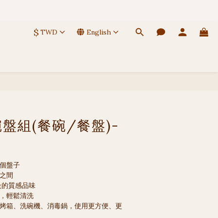
 🚚
$
TWD
English
 🚚
BUY NOW
盤組(餐碗/餐盤)-
一個盤子
盤之間
級的質感品味
淨，輕鬆清洗
、烤箱、洗碗機、消毒鍋，使用更方便、更