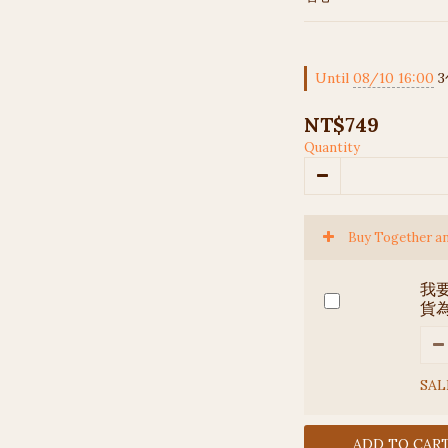
Until
08/10 16:00
3
NT$749
Quantity
Buy Together a
我要
貨
SAL
ADD TO CAR