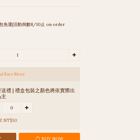
包免運|活動倒數8/10止 on order
nd Save More
送禮 | 禮盒包裝之顏色將依實際出
為主
E NT$10
T
BUY NOW