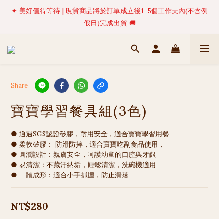
✦ 美好值得等待 | 現貨商品將於訂單成立後1-5個工作天內(不含例
✦ 美好值得等待 | 現貨商品將於訂單成立後1-5個工作天內(不含例
假日)完成出貨 🚚
假日)完成出貨 🚚
✨ Welcome to HESTIA！新朋友專屬見面禮 | 註冊會員即享 $50 
購物金！🎁
🍹 【NEW ARRIVALS 】🌴 熱帶島嶼系列全新上架 | 現貨限量發售
Share
中 ☀️
寶寶學習餐具組(3色)
✦ 美好值得等待 | 現貨商品將於訂單成立後1-5個工作天內(不含例
假日)完成出貨 🚚
● 通過SGS認證矽膠，耐用安全，適合寶寶學習用餐
● 柔軟矽膠： 防滑防摔，適合寶寶吃副食品使用，
● 圓潤設計：親膚安全，呵護幼童的口腔與牙齦
● 易清潔：不藏汙納垢，輕鬆清潔，洗碗機適用
● 一體成形：適合小手抓握，防止滑落
NT$280