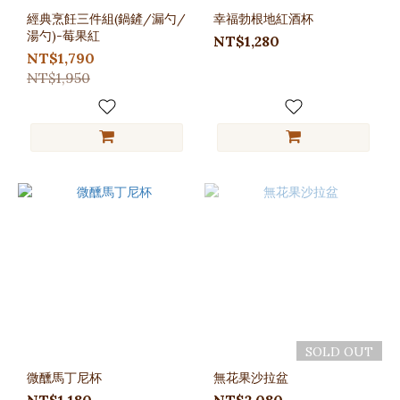
經典烹飪三件組(鍋鏟/漏勺/
幸福勃根地紅酒杯
湯勺)-莓果紅
NT$1,280
NT$1,790
NT$1,950
SOLD OUT
微醺馬丁尼杯
無花果沙拉盆
NT$1,180
NT$2,080