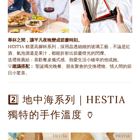
舉杯之間，讓平凡夜晚變成節慶時刻。
HESTIA 精選高腳杯系列，採用晶透細緻的玻璃工藝，不論是紅
酒、氣泡酒還是果汁，都能折射出節慶燈光的閃爍。
送禮推薦給：喜歡餐桌儀式感、熱愛生活小確幸的他或她。
💡
建議搭配：
聖誕燭光晚餐、朋友聚會的交換禮物、情人間的節
日小驚喜。
2️⃣ 地中海系列｜HESTIA
獨特的手作溫度 🏺