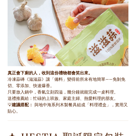
真正會下廚的人，收到這份禮物都會笑出來。
冷凍蒜磚《滋滋蒜》讓「備料」變得前所未有地簡單——免剝免
切、零添加、快速爆香。
只要放入鍋中，香氣立刻四溢，幾分鐘就能完成一桌料理。
送禮推薦給：忙碌的上班族、家庭主婦、熱愛料理的朋友。
💡
建議搭配：
與地中海系列木製餐具組成「料理禮盒」，實用又
貼心。