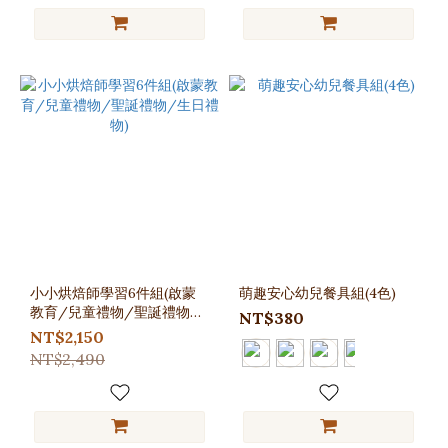
小小烘焙師學習6件組(啟蒙
萌趣安心幼兒餐具組(4色)
教育/兒童禮物/聖誕禮物/
NT$380
生日禮物)
NT$2,150
NT$2,490