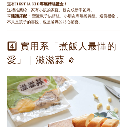
還有
HESTIA KID專屬精裝禮盒！
送禮推薦給：家有小孩的家庭、親友或新手爸媽。
💡
建議搭配：
聖誕親子烘焙組、小朋友專屬餐具組。這份禮物，
不只是孩子的喜悅，也是爸媽的貼心驚喜。
4️⃣ 實用系「煮飯人最懂的
愛」｜滋滋蒜 🧄