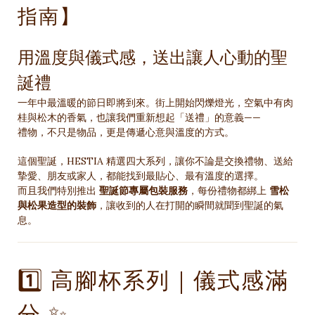
指南】
用溫度與儀式感，送出讓人心動的聖
誕禮
一年中最溫暖的節日即將到來。街上開始閃爍燈光，空氣中有肉
桂與松木的香氣，也讓我們重新想起「送禮」的意義——
禮物，不只是物品，更是傳遞心意與溫度的方式。
這個聖誕，HESTIA 精選四大系列，讓你不論是交換禮物、送給
摯愛、朋友或家人，都能找到最貼心、最有溫度的選擇。
而且我們特別推出
聖誕節專屬包裝服務
，每份禮物都綁上
雪松
與松果造型的裝飾
，讓收到的人在打開的瞬間就聞到聖誕的氣
息。
1️⃣ 高腳杯系列｜儀式感滿
分 ✨