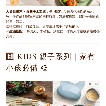
天然芒果木 × 英國手工製造
，是 HESTIA 最具代表性的系列。
每一件作品都保留木紋的獨特紋理，無法被複製，如同每段情感
的獨一無二。
送禮推薦給：熱愛烹飪、美學生活或手作質感的人。
💡
建議搭配：
餐具組、木砧板、沙拉盆，作為入厝禮或新婚禮都
完美。
3️⃣ KIDS 親子系列｜家有
小孩必備 🎨