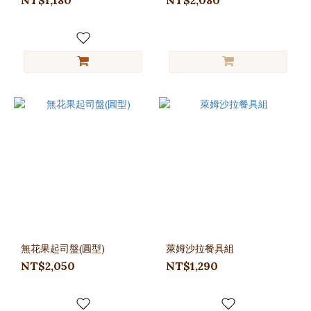
無花果起司盤(圓型)
萊姆沙拉餐具組
NT$2,050
NT$1,290