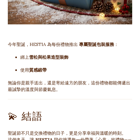
今年聖誕，HESTIA 為每份禮物推出
專屬聖誕包裝服務
：
綁上
雪松與松果造型裝飾
使用
質感緞帶
無論你是親手送出，還是寄給遠方的朋友，這份禮物都能傳遞出
最誠摯的溫度與節慶氣息。
💫 結語
聖誕節不只是交換禮物的日子，更是分享幸福與溫暖的時刻。
這個冬天，讓
HESTIA
陪你挑選每一份帶著「心意」的禮物——