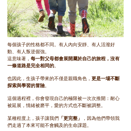
每個孩子的性格都不同。有人內向安靜、有人活潑好
動、有人叛逆倔強。
這意味著，
每一對父母都會展開屬於自己的旅程，沒有
一條道路是完全相同的
。
也因此，生孩子帶來的不僅是親職角色，
更是一場不斷
探索與學習的冒險
。
這個過程裡，你會發現自己的極限被一次次推開：耐心
被延展，情緒被磨平，愛的方式也不斷被調整。
某種程度上，孩子讓我們
「更完整」
，因為他們帶領我
們走過了本來可能不會觸及的生命課題。