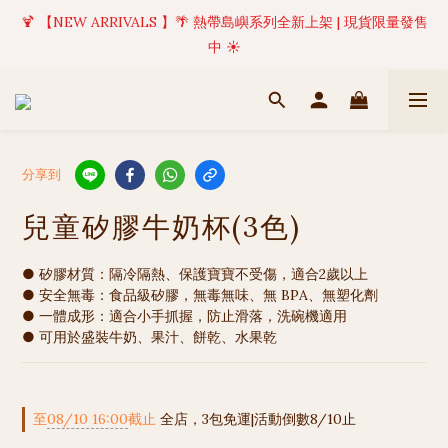
🍹 【NEW ARRIVALS 】🌴 熱帶島嶼系列全新上架 | 現貨限量發售
✦ 美好值得等待 | 現貨商品將於訂單成立後1-5個工作天內(不含例
假日)完成出貨 🚚
中 ☀️
✦ 美好值得等待 | 現貨商品將於訂單成立後1-5個工作天內(不含例
假日)完成出貨 🚚
分享到
兒童矽膠牛奶杯(3色)
● 矽膠材質：隔冷隔熱、保護寶寶不受傷，適合2歲以上
● 安全無毒：食品級矽膠，無毒無味、無 BPA、無塑化劑
● 一體成形：適合小手抓握，防止滑落，洗碗機適用
● 可用於盛裝牛奶、果汁、餅乾、水果乾
至
08/10 16:00
截止
全店，3包免運|活動倒數8/10止