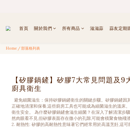
✦ 
✦ 
首頁
關於我們
所有商品
滋滋蒜
蒜友定期
Home
/
部落格列表
【矽膠鍋鏟】矽膠7大常見問題及9
廚具衛生
避免細菌滋生：保持矽膠鍋鏟衛生的關鍵步驟。矽膠鍋鏟因其
正確地清潔和保養,這些廚房工具也可能成為細菌滋生的溫床
衛生安全。 為什麼矽膠鍋鏟會滋生細菌？在深入了解清潔步驟之
然肉眼看不見,但矽膠表面存在微小的孔隙,可能會積聚食物殘
2. 耐熱性: 矽膠的高耐熱性意味著它們經常用於高溫烹飪,這