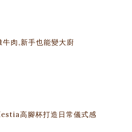
具陪你在家中開啟一場精彩的環球美食之旅吧!
燉牛肉,新手也能變大廚
能享受異國風情。Hestia多功能廚具將成為你的得力助手,輕鬆駕馭
食材的風味完美融合。
一道令人垂涎的番茄燉牛肉，並以葡萄酒畫龍點睛。讓我們一起踏上這場
estia高腳杯打造日常儀式感