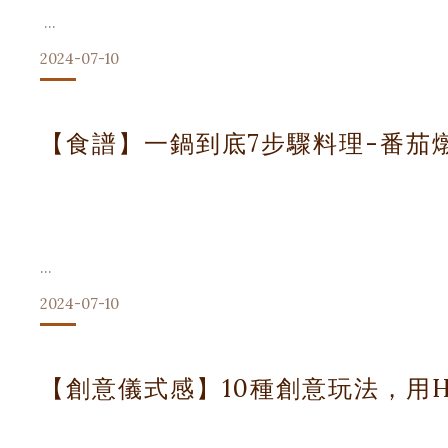
2024-07-10
1. OXO鍋鏟
你是否曾夢想過環遊世界,品嚐各國美食?現在,讓Hestia廚
【食譜】一鍋到底7步驟料理-番茄
優點：
我們精心挑選了七個國家的特色菜,讓你一週七天不重樣,每天都
各種烹飪技巧。
- 人體工學設計,握感舒適
- 多種材質可選,包括不鏽鋼、尼龍和矽膠
週一: 義大利 - 經典番茄義大利麵
缺點：
在現代快節奏的生活中，一鍋料理不僅省時省力，還能將各種
- 部分塑料製品可能不耐高溫
2024-07-10
- 設計相對簡單,缺乏奢華感
今天，我們將探索如何運用Hestia的優質烹飪用具，製作
今天,讓我們從充滿激情的義大利開始我們的美食之旅!
美味之旅吧！
食材:
【創意儀式感】10種創意玩法，用H
- 義大利麵 400g
適合人群：注重實用性和舒適度的家庭
- 番茄 500g
- 大蒜 3瓣