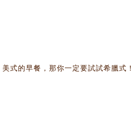
解高腳杯的魅力和選擇技巧都是提升品酒體驗的關鍵。
再到日常保養,全方位提升您的品酒知識。
史文化和令人垂涎的美食而聞名。這些元素不僅僅存在於希臘的戶外
家庭生活的核心地帶。打造一個具有希臘風格的廚房，能讓您在家中
配到Hestia廚具的選擇，讓您的廚房煥發出希臘的獨特魅力。
、美式的早餐，那你一定要試試希臘式
 早晨，是一日之始，也是我們設定一天基調的時刻。對於許多人來