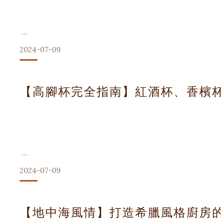
準備工作：Hestia烹飪用具介紹
- 橄欖油 50ml
- 新鮮羅勒葉 一把
2. TEFAL鍋鏟
在開始烹飪之前，讓我們先了解一下今天的主角— Hestia經
- 鹽和胡椒粉適
Hestia經典烹飪三件組 (含矽膠鍋鏟 / 漏勺 / 湯勺)
2024-07-09
- 符合工學設計，長時間使用不費力
- 食品級白金矽膠材質，保護鍋具
在忙碌的現代生活中,我們常常忽略了生活中的小確幸。然而,
【高腳杯完全指南】紅酒杯、香檳杯
們一起探索如何運用Hestia高腳杯,將日常瞬間提升為值得珍
1. 晨光中的活力果汁
誰說高腳杯只能用來品酒?早晨起床後,將新鮮榨取的橙汁或綜合
2024-07-09
你的味蕾,更能為一天注入滿滿正能量。
高腳杯完全指南：選購與保養技巧 高腳杯不僅僅是一個簡單的
【地中海風情】打造希臘風格廚房
2. 下午茶時光的冰咖啡