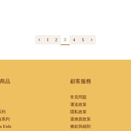
乳糜瀉患者來說,攝入麩質會引起腸道炎症和其他健康問題。
1
2
3
4
5
深深關心地球未來的普通人。
品質,那麼這篇文章正適合你！
商品
顧客服務
常見問題
運送政策
味著我們在日常生活中有意識地選擇能夠減少溫室氣體排放的行為和
系列
隱私政策
海系列
退換貨政策
a Kids
條款與細則