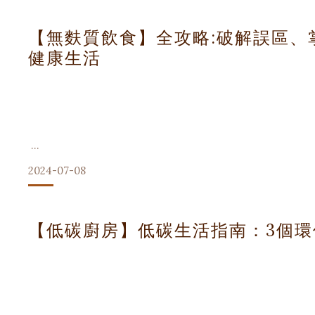
說，一頓美味且營養豐富的早餐不僅是身體的加油站，更是心
食帶來的不僅僅是味覺的享受，更是一種生活的儀式感。今天，
【無麩質飲食】全攻略:破解誤區、
讓您開啟美好的一天。
健康生活
希臘烹飪與飲食文化
希臘人熱愛美食，並且非常注重食材的新鮮與自然。希臘的飲
2024-07-08
無麩質飲食近年來越來越受歡迎,不僅對乳糜瀉患者有益,許多
【低碳廚房】低碳生活指南：3個環保廚
本文將為您介紹無麩質飲食的基本知識,澄清一些常見誤區,推薦