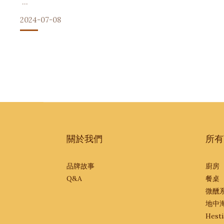
什麼是無麩質飲食(glutenfree)?
2024-07-08
無麩質飲食是指完全避免攝入含有麩質(gluten)的食物。
麩質是一種存在於小麥、大麥、黑麥等穀物中的蛋白質。對於
低碳生活】從廚房開始的永續革命：我的環保廚房改造之旅
（更多相關文章：EATMI / 什麼是無麩質飲食？無麩質食
大家好！我是Sophia,一個熱愛烹飪、追求品質生活,同時也
今天,我想和大家分享我最近在廚房裡進行的一場"綠色革命"。
如果你也在尋找方法讓生活更環保、更健康,卻又不想犧牲生活
關於我們
所有
品牌故事
廚房
什麼是『低碳生活』？
Q&A
餐桌
簡單來說,它是一種致力於減少個人碳足跡的生活方式。這意
微醺
慣。從選擇節能電
地中
Hesti