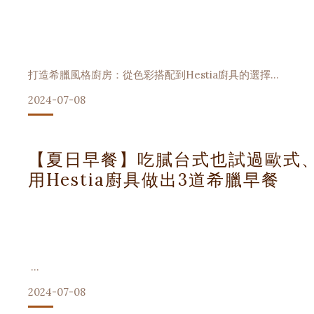
無論您是資深的葡萄酒愛好者,還是剛踏入品酒世界的新手,了
炎炎夏日的午後,一杯冰涼的咖啡是再好不過的提神良
本文將帶您深入探索高腳杯的世界,從其獨特設計到選購技巧,
打造希臘風格廚房：從色彩搭配到Hestia廚具的選擇
2024-07-08
高腳杯的獨特設計
走進希臘，感受地中海風情 希臘以其美麗的風景、豐富的歷
景中，更深深嵌入了希臘家庭的室內裝潢，尤其是在廚房這個
高腳杯的每一個部分都經過精心設計,以最大化品酒體驗:
就能感受到濃濃的地中海風情。這裡，我們將介紹如何從色彩搭
【夏日早餐】吃膩台式也試過歐式
1. 杯口:
用Hestia廚具做出3道希臘早餐
- 寬口設計有助於釋放酒香
- 便於聞香和品嚐
步驟一：色彩搭配
希臘風格的廚房以清新、明亮的色調為主，這些色彩靈感來
2024-07-08
吃膩台式也試過歐式、美式的早餐，那你一定要試試希臘式！