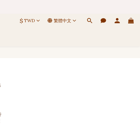
 🚚
$
TWD
繁體中文
 🚚
持
持
雖