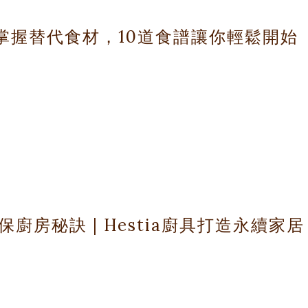
情的助推器。在希臘，早餐的準備是一門藝術，一道道豐富的傳統美
我們將帶您體驗如何用Hestia鍋鏟打造出一頓完美的希臘式早餐，
掌握替代食材，10道食譜讓你輕鬆開始
食文化深受地中海飲食影響，
人也認為它能帶來更好的健康。
房秘訣 | Hestia廚具打造永續家居
替代食材,並分享10道美味的無麩質食譜。