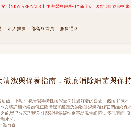
美好值得等待 | 現貨商品將於訂單成立後1-5個工作天內(不含例假日)完成出貨
🍹 【NEW ARRIVALS 】🌴 熱帶島嶼系列全新上架 | 現貨限量發售中 ☀️
美好值得等待 | 現貨商品將於訂單成立後1-5個工作天內(不含例假日)完成出貨
購
名人推薦
部落格首頁
販售通路
大清潔與保養指南，徹底消除細菌與保
耐熱、不粘和易清潔等特性而深受烹飪愛好者的喜愛。然而,如果不
。本文將詳細介紹如何正確清潔和維護您的矽膠鍋鏟,確保它們始終保
前,我們先來理解為什麼矽膠鍋鏟特別容易滋生細菌:1. 多孔表面: 
渣和水分。
可能導致食