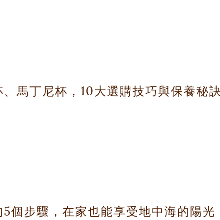
典烹飪三件組 ：
只需一個精緻的高腳杯,就能為平凡的日子增添一抹優雅與儀式感。讓
、馬丁尼杯，10大選購技巧與保養秘
藏的美好體驗。
果汁倒入Hestia高腳杯中。陽光透過玻璃折射出的光芒,不僅能喚醒
飲酒容器,它更是品酒藝術中不可或缺的重要工具。
的5個步驟，在家也能享受地中海的陽光