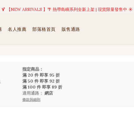
美好值得等待 | 現貨商品將於訂單成立後1-5個工作天內(不含例假日)完成出貨
🍹 【NEW ARRIVALS 】🌴 熱帶島嶼系列全新上架 | 現貨限量發售中 ☀️
美好值得等待 | 現貨商品將於訂單成立後1-5個工作天內(不含例假日)完成出貨
購
名人推薦
部落格首頁
販售通路
指定商品：
滿 20 件 即享 95 折
滿 50 件 即享 92 折
止
滿 100 件 即享 89 折
適用通路：
網店
條款與細則