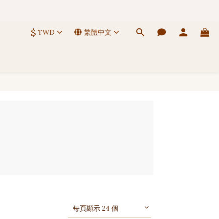
 🚚
$
TWD
繁體中文
 🚚
每頁顯示 24 個