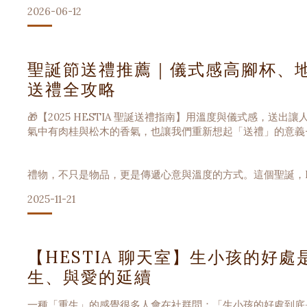
2026-06-12
聖誕節送禮推薦｜儀式感高腳杯、
送禮全攻略
🎁【2025 HESTIA 聖誕送禮指南】用溫度與儀式感，
氣中有肉桂與松木的香氣，也讓我們重新想起「送禮」的意義
禮物，不只是物品，更是傳遞心意與溫度的方式。這個聖誕，H
人，都能找到最貼心、最有溫度的選擇。
2025-11-21
而且我們特別推出 聖誕節專屬包裝服務，每份禮物都綁上 
1️⃣ 高腳杯系列｜儀式感滿分
【HESTIA 聊天室】生小孩的好
生、與愛的延續
一種「重生」的感覺很多人會在社群問：「生小孩的好處到底