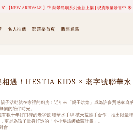
美好值得等待 | 現貨商品將於訂單成立後1-5個工作天內(不含例假日)完成出貨
🍹 【NEW ARRIVALS 】🌴 熱帶島嶼系列全新上架 | 現貨限量發售中 ☀️
美好值得等待 | 現貨商品將於訂單成立後1-5個工作天內(不含例假日)完成出貨
購
名人推薦
部落格首頁
販售通路
！HESTIA KIDS × 老字號聯華水
親子活動就在家裡的廚房！近年來「親子烘焙」成為許多質感家庭
無價的陪伴時光。
，與擁有數十年好口碑的老字號 聯華水手牌 破天荒攜手合作，推出限量
套烘焙工具，更是為孩子量身打造的「小小烘焙師啟蒙計畫」。
對會