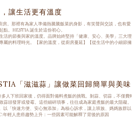
單，讓生活更有溫度
廚房。那裡有為家人準備熱騰騰飯菜的身影，有笑聲與交談，也有愛
。HESTIA 誕生於這份初心。
生活的節奏與家的溫度。品牌始終堅持「健康、安心、美學」三大理
專屬的料理時光。【家的溫度，從廚房蔓延】【從生活中的小細節擁
STIA「滋滋蒜」讓做菜回歸簡單與美味
許多人下班回家後，仍得面對備料煮飯的挑戰。剝蒜、切蒜，不僅費
致蒜頭發芽或發霉。這些細碎瑣事，往往成為家庭煮飯的最大阻礙。
喜愛。以「快速方便、安心無添加」為核心訴求，讓上班族、媽媽族群以
BC:年輕人患癌趨勢上升：一些因素可能解釋了背後的原因