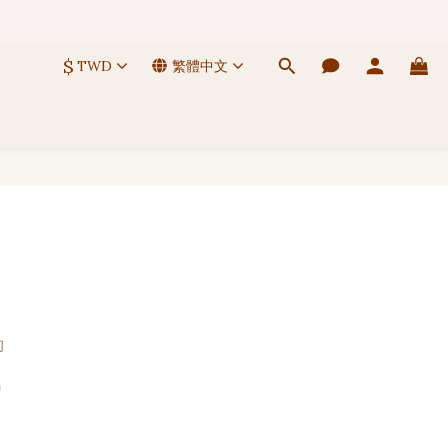
 🚚
$
TWD
繁體中文
 🚚
的
聯