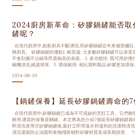
2024廚房新革命：矽膠鍋鏟能否
鏟呢？
在現代廚房中,創新廚具不斷湧現,而矽膠鍋鏟近年來備受矚目
興廚具。 矽膠鍋鏟的優點1. 耐高溫: 大多數矽膠鍋鏟可以承受高達
不會刮傷不沾鍋等昂貴鍋具的表面。3. 多功能性: 既可用於攪拌
碗機清洗,維護簡單。5. 環保耐用: 相比塑料製品,矽膠更加環
2024-08-30
【鍋鏟保養】延長矽膠鍋鏟壽命的7
在現代廚房中,矽膠鍋鏟已成為不可或缺的烹飪工具。它們耐熱
耐用,適當的保養是關鍵。本文將為您介紹7個延長矽膠鍋鏟壽命
即清洗使用完矽膠鍋鏟後,最好立即用溫水和溫和的洗潔精清洗
清洗還能防止油脂和食物殘留物對矽膠材質造成長期損害。 *