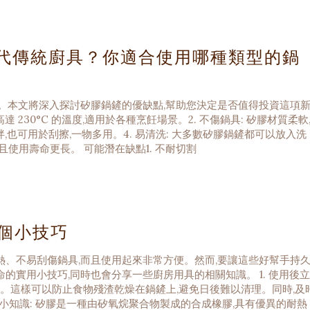
取代傳統廚具？你適合使用哪種類型的鍋
。本文將深入探討矽膠鍋鏟的優缺點,幫助您決定是否值得投資這項
 230°C 的溫度,適用於各種烹飪場景。2. 不傷鍋具: 矽膠材質柔軟
,也可用於刮擦,一物多用。4. 易清洗: 大多數矽膠鍋鏟都可以放入洗
保且使用壽命更長。 可能潛在缺點1. 不耐切割
個小技巧
、不易刮傷鍋具,而且使用起來非常方便。然而,要讓這些好幫手持
的實用小技巧,同時也會分享一些廚房用具的相關知識。 1. 使用後立
。這樣可以防止食物殘渣乾燥在鍋鏟上,避免日後難以清理。同時,及
小知識: 矽膠是一種由矽氧烷聚合物製成的合成橡膠,具有優異的耐熱