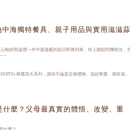
地中海獨特餐具、親子用品與實用滋滋
送出讓人心動的聖誕禮一年中最溫暖的節日即將到來。街上開始閃爍燈光，
——
ESTIA 精選四大系列，讓你不論是交換禮物、送給摯愛、朋友或家
雪松與松果造型的裝飾，讓收到的人在打開的瞬間就聞到聖誕的氣息。
處是什麼？父母最真實的體悟、改變、重
是什麼？」