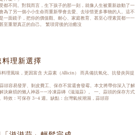
受都不同。對我而言，生下孩子的那一刻，就像人生被重新啟動了一
會為了另一個小小生命而重新學會去愛、去珍惜更多事物的人。這不
是一面鏡子，把你的價值觀、耐心、家庭教育、甚至心理素質都一一
甚至重塑真正的自己。 繁瑣背後的治癒沒
速料理新選擇
風味，更因富含 大蒜素（Allicin） 而具備抗氧化、抗發炎與提
擾：蒜頭容易發芽、剝皮費工、保存不當還會發霉。本文將帶你深入了解
決麻煩的懶人神器——冷凍蒜磚《滋滋蒜》。 一、蒜頭的保存方式1
時效：可保存 3–4 週。缺點：台灣氣候潮濕，蒜頭容
用「滋滋蒜」輕鬆完成