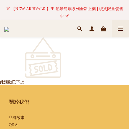
✦ 美好值得等待 | 現貨商品將於訂單成立後1-5個工作天內(不含例
🍹 【NEW ARRIVALS 】🌴 熱帶島嶼系列全新上架 | 現貨限量發售
假日)完成出貨 🚚
中 ☀️
✦ 美好值得等待 | 現貨商品將於訂單成立後1-5個工作天內(不含例
假日)完成出貨 🚚
此活動已下架
關於我們
品牌故事
Q&A