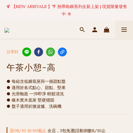
🍹 【NEW ARRIVALS 】🌴 熱帶島嶼系列全新上架 | 現貨限量發售
✦ 美好值得等待 | 現貨商品將於訂單成立後1-5個工作天內(不含例
假日)完成出貨 🚚
中 ☀️
✦ 美好值得等待 | 現貨商品將於訂單成立後1-5個工作天內(不含例
假日)完成出貨 🚚
分享到
午茶小憩-高
● 每組含低腳底座與一個甜點盤
● 適用於各式點心、甜點、堅果
● 光滑釉面 一沖即淨 輕鬆清洗
● 橡木實木底座 堅硬穩固 
● 盤子適用於微波爐、洗碗機
至
08/10 16:00
截止
全店，3包免運|活動倒數8/10止