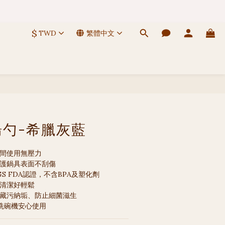
$
TWD
繁體中文
立即購買
勺-希臘灰藍
時間使用無壓力
保護鍋具表面不刮傷
S FDA認證，不含BPA及塑化劑
，清潔好輕鬆
絕藏污納垢、防止細菌滋生
，洗碗機安心使用