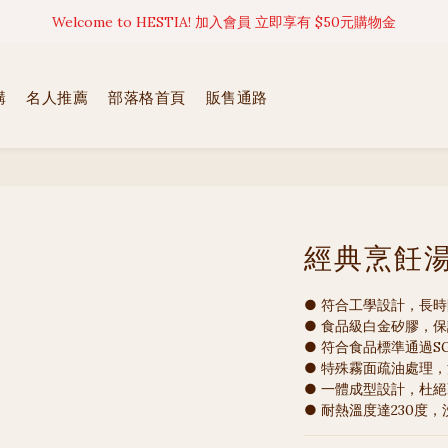
訂單完成後，將於1-7個工作天(不含例假日)出貨
訂單完成後，將於1-7個工作天(不含例假日)出貨
Welcome to HESTIA! 加入會員 立即享有 $50元購物金
購
名人推薦
部落格首頁
販售通路
訂單完成後，將於1-7個工作天(不含例假日)出貨
經典烹飪湯
● 符合工學設計，長
● 食品級白金矽膠，
● 符合食品標準通過SG
● 特殊霧面疏油處理
● 一體成型設計，杜
● 耐熱溫度達230度