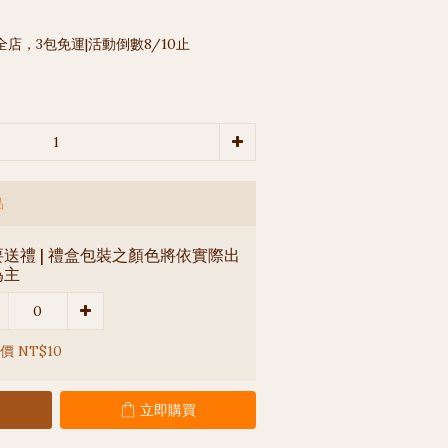
全店，3包免運|活動倒數8/10止
品
送禮 | 禮盒包裝之顏色將依實際出
為主
價 NT$10
立即購買