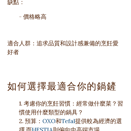
缺點：
- 價格略高
適合人群：追求品質和設計感兼備的烹飪愛
好者
如何選擇最適合你的鍋鏟
1. 考慮你的烹飪習慣：經常做什麼菜？習
慣使用什麼類型的鍋具？
2. 預算：
OXO
和
Tefal
提供較為經濟的選
擇,而
HESTIA
則偏向中高端市場。