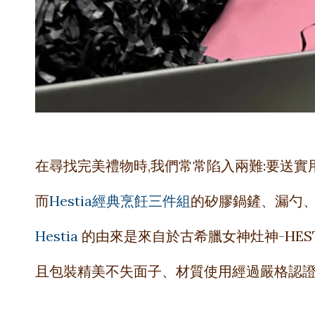
在尋找完美禮物時,我們常常陷入兩難:要送實
而
Hestia經典烹飪三件組
的矽膠鍋鏟、漏勺、
Hestia
的由來是來自於古希臘女神灶神-HES
且包裝精美不失面子、材質使用經過嚴格認