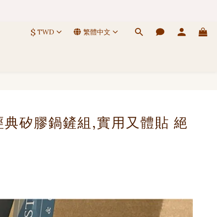
 🚚
$
TWD
繁體中文
 🚚
 經典矽膠鍋鏟組,實用又體貼 絕