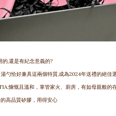
用的,還是有紀念意義的?
湯勺恰好兼具這兩個特質,成為2024年送禮的絕佳
TIA,慷慨且溫和，掌管家火、廚房，有如母親般
證的高品質矽膠，用得安心