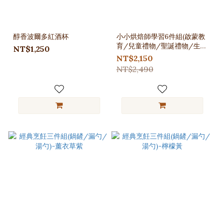
醇香波爾多紅酒杯
小小烘焙師學習6件組(啟蒙教
育/兒童禮物/聖誕禮物/生日
NT$1,250
禮物)
NT$2,150
NT$2,490