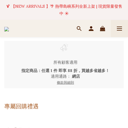
🍹 【NEW ARRIVALS 】🌴 熱帶島嶼系列全新上架 | 現貨限量發售
✦ 美好值得等待 | 現貨商品將於訂單成立後1-5個工作天內(不含例
假日)完成出貨 🚚
中 ☀️
✦ 美好值得等待 | 現貨商品將於訂單成立後1-5個工作天內(不含例
假日)完成出貨 🚚
所有顧客適用
指定商品：任選 1 件 即享 88 折，買越多省越多！
適用通路：
網店
條款與細則
專屬回購禮遇