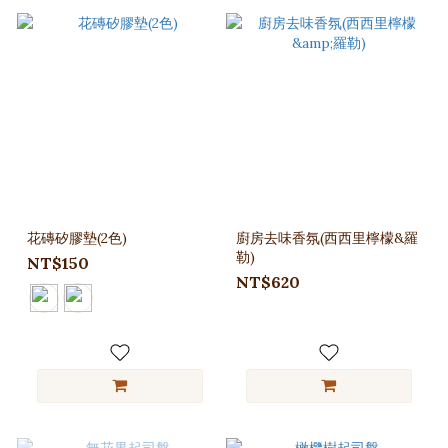
花磚矽膠墊(2色)
廚房去味香氛(西西里檸檬&羅
勒)
NT$150
NT$620