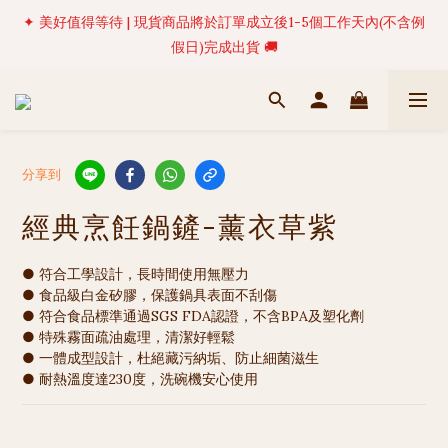
假日)完成出貨 🚚
✦ 美好值得等待 | 現貨商品將於訂單成立後1-5個工作天內(不含例
假日)完成出貨 🚚
✨ Welcome to HESTIA！新朋友專屬見面禮 | 註冊會員即享 $50 
購物金！🎁
🍹 【NEW ARRIVALS 】🌴 熱帶島嶼系列全新上架 | 現貨限量發售
中 ☀️
分享到
✦ 美好值得等待 | 現貨商品將於訂單成立後1-5個工作天內(不含例
假日)完成出貨 🚚
經典烹飪鍋鏟-薰衣草紫
● 符合工學設計，長時間使用無壓力
● 食品級白金矽膠，保護鍋具表面不刮傷
● 符合食品標準通過SGS FDA認證，不含BPA及塑化劑
● 特殊霧面疏油處理，清潔好輕鬆
● 一體成型設計，杜絕藏污納垢、防止細菌滋生
● 耐熱溫度達230度，洗碗機安心使用