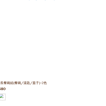
長餐碗組(餐碗/湯匙/蓋子)-2色
680