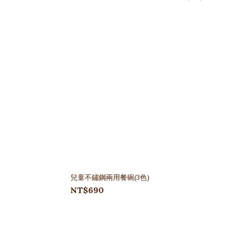
兒童不鏽鋼兩用餐碗(3色)
NT$690