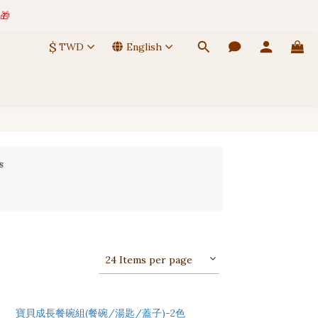
 🚚
🎁
$
TWD
English
 🚚
s
24 Items per page