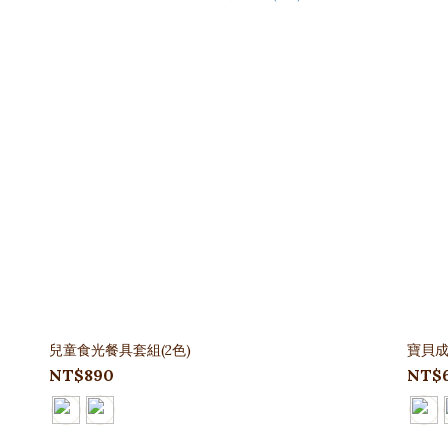
兒童食光餐具套組(2色)
寶貝成
NT$890
NT$