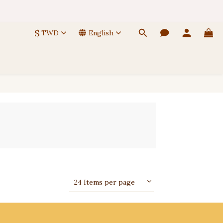
 🚚
$
TWD
English
 🚚
24 Items per page