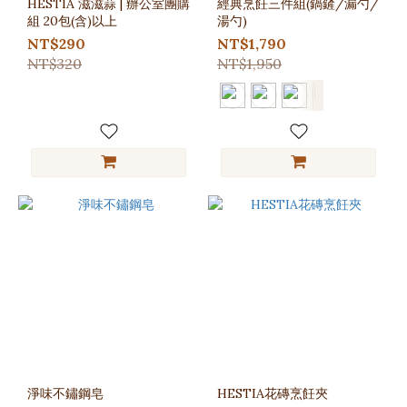
HESTIA 滋滋蒜 | 辦公室團購
經典烹飪三件組(鍋鏟/漏勺/
組 20包(含)以上
湯勺)
NT$290
NT$1,790
NT$320
NT$1,950
淨味不鏽鋼皂
HESTIA花磚烹飪夾