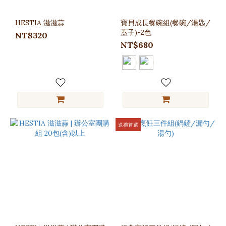
HESTIA 滋滋蒜
寶貝成長餐碗組(餐碗/湯匙/
蓋子)-2色
NT$320
NT$680
送禮首選