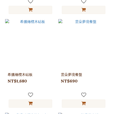
希臘橄欖木砧板
雲朵夢境餐盤
NT$1,680
NT$690