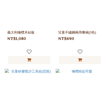
義大利橄欖木砧板
兒童不鏽鋼兩用餐碗(3色)
NT$1,080
NT$690