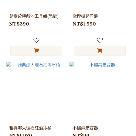
兒童矽膠戲沙工具組(恐龍)
橄欖樹起司盤
NT$390
NT$1,990
雅典娜大理石紅酒冰桶
不鏽鋼壓蒜器
NT$1,980
NT$99