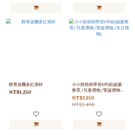
醇香波爾多紅酒杯
小小烘焙師學習6件組(啟蒙
教育/兒童禮物/聖誕禮物/
NT$1,250
生日禮物)
NT$2,150
NT$2,490