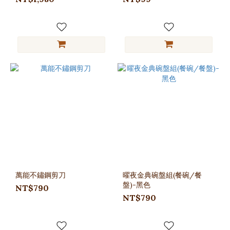
萬能不鏽鋼剪刀
曜夜金典碗盤組(餐碗/餐
盤)-黑色
NT$790
NT$790