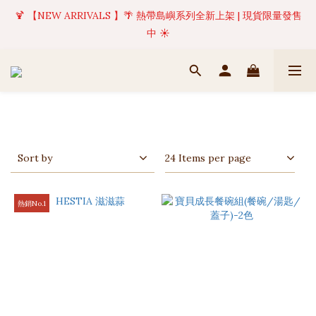
🍹 【NEW ARRIVALS 】🌴 熱帶島嶼系列全新上架 | 現貨限量發售
✦ 美好值得等待 | 現貨商品將於訂單成立後1-5個工作天內(不含例
假日)完成出貨 🚚
中 ☀️
✦ 美好值得等待 | 現貨商品將於訂單成立後1-5個工作天內(不含例
假日)完成出貨 🚚
Sort by
24 Items per page
熱銷No.1