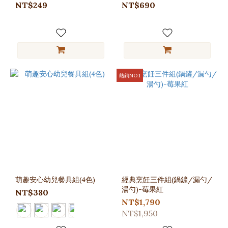
NT$249
NT$690
熱銷NO.1
萌趣安心幼兒餐具組(4色)
經典烹飪三件組(鍋鏟/漏勺/
湯勺)-莓果紅
NT$380
NT$1,790
NT$1,950