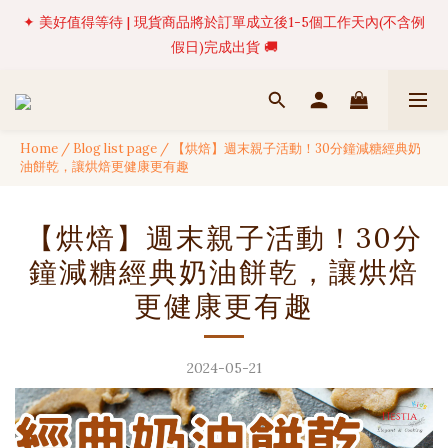
✦ 美好值得等待 | 現貨商品將於訂單成立後1-5個工作天內(不含例
✦ 美好值得等待 | 現貨商品將於訂單成立後1-5個工作天內(不含例
假日)完成出貨 🚚
假日)完成出貨 🚚
✨ Welcome to HESTIA！新朋友專屬見面禮 | 註冊會員即享 $50 
購物金！🎁
🍹 【NEW ARRIVALS 】🌴 熱帶島嶼系列全新上架 | 現貨限量發售
Home
/
Blog list page
/
【烘焙】週末親子活動！30分鐘減糖經典奶
油餅乾，讓烘焙更健康更有趣
中 ☀️
✦ 美好值得等待 | 現貨商品將於訂單成立後1-5個工作天內(不含例
【烘焙】週末親子活動！30分
假日)完成出貨 🚚
鐘減糖經典奶油餅乾，讓烘焙
更健康更有趣
2024-05-21