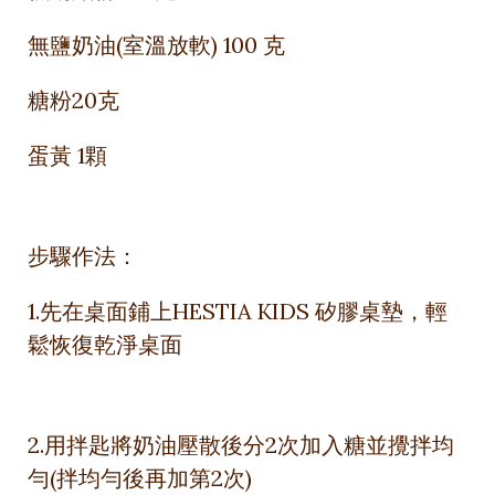
無鹽奶油(室溫放軟) 100 克
糖粉20克
蛋黃 1顆
步驟作法：
1.先在桌面鋪上HESTIA KIDS 矽膠桌墊，輕
鬆恢復乾淨桌面
2.用拌匙將奶油壓散後分2次加入糖並攪拌均
勻(拌均勻後再加第2次)