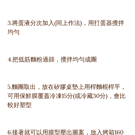
3.將蛋液分次加入(同上作法)，用打蛋器攪拌
均勻
4.把低筋麵粉過篩，攪拌均勻成團
5.麵團取出，放在矽膠桌墊上用桿麵棍桿平，
可用保鮮膜覆蓋冷凍15分(或冷藏30分)，會比
較好塑型
6.接著就可以用膜型壓出圖案，放入烤箱160