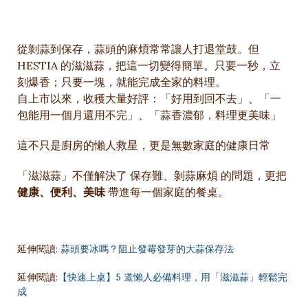
從剝蒜到保存，蒜頭的麻煩常常讓人打退堂鼓。但
HESTIA 的滋滋蒜，把這一切變得簡單。只要一秒，立
刻爆香；只要一塊，就能完成全家的料理。
自上市以來，收穫大量好評：「好用到回不去」、「一
包能用一個月還用不完」、「蒜香濃郁，料理更美味」
這不只是廚房的懶人救星，更是無數家庭的健康日常
「滋滋蒜」不僅解決了 保存難、剝蒜麻煩 的問題，更把
健康、便利、美味
帶進每一個家庭的餐桌。
延伸閱讀:
蒜頭要冰嗎？阻止發霉發芽的大蒜保存法
延伸閱讀:
【快速上桌】5 道懶人必備料理，用「滋滋蒜」輕鬆完
成