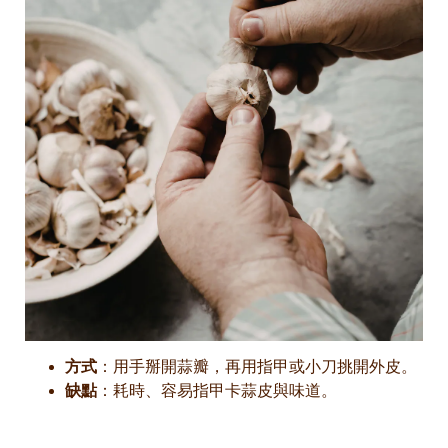
方式
：用手掰開蒜瓣，再用指甲或小刀挑開外皮。
缺點
：耗時、容易指甲卡蒜皮與味道。