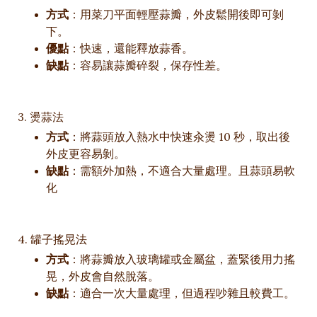
方式
：用菜刀平面輕壓蒜瓣，外皮鬆開後即可剝
下。
優點
：快速，還能釋放蒜香。
缺點
：容易讓蒜瓣碎裂，保存性差。
3. 燙蒜法
方式
：將蒜頭放入熱水中快速汆燙 10 秒，取出後
外皮更容易剝。
缺點
：需額外加熱，不適合大量處理。且蒜頭易軟
化
4. 罐子搖晃法
方式
：將蒜瓣放入玻璃罐或金屬盆，蓋緊後用力搖
晃，外皮會自然脫落。
缺點
：適合一次大量處理，但過程吵雜且較費工。