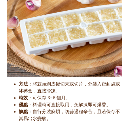
方法
：將蒜頭剝皮後切末或切片，分裝入密封袋或
冰磚盒，直接冷凍。
時效
：可保存 3–6 個月。
優點
：料理時可直接取用，免解凍即可爆香。
缺點
：自行分裝麻煩，切蒜過程辛苦，且若保存不
當易出水變酸。