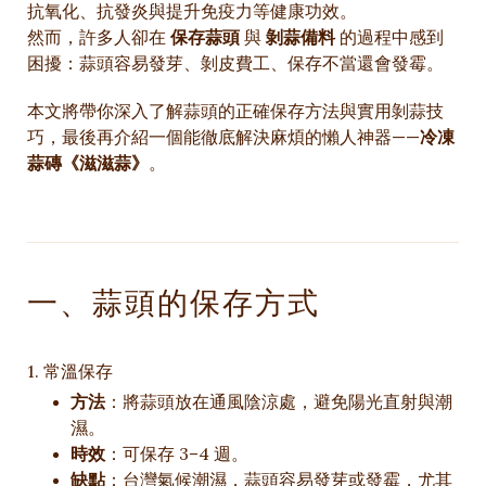
抗氧化、抗發炎與提升免疫力等健康功效。
然而，許多人卻在
保存蒜頭
與
剝蒜備料
的過程中感到
困擾：蒜頭容易發芽、剝皮費工、保存不當還會發霉。
本文將帶你深入了解蒜頭的正確保存方法與實用剝蒜技
巧，最後再介紹一個能徹底解決麻煩的懶人神器——
冷凍
蒜磚《滋滋蒜》
。
一、蒜頭的保存方式
1. 常溫保存
方法
：將蒜頭放在通風陰涼處，避免陽光直射與潮
濕。
時效
：可保存 3–4 週。
缺點
：台灣氣候潮濕，蒜頭容易發芽或發霉，尤其