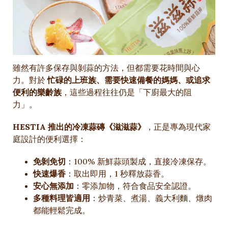
雖然有許多保存與剝蒜的方法，但都需要花時間與心
力。對於
忙碌的上班族、需要快速備餐的媽媽、或追求
便利的樂齡族
，這些過程往往仍是「下廚最大的阻
力」。
HESTIA 推出的冷凍蒜磚《滋滋蒜》
，正是專為現代家
庭設計的便利選擇：
免剝免切
：100% 新鮮蒜頭製成，直接冷凍保存。
快速爆香
：取出即用，1 秒釋放蒜香。
安心無添加
：零添加物，符合食品安全認證。
多種料理皆適用
：炒青菜、煮湯、義大利麵、燉肉
都能輕鬆完成。