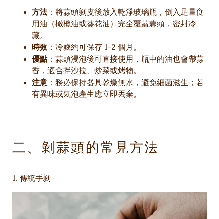
方法
：將蒜頭剝皮後放入乾淨玻璃瓶，倒入足量食
用油（橄欖油或葵花油）完全覆蓋蒜頭，密封冷
藏。
時效
：冷藏約可保存 1–2 個月。
優點
：蒜頭浸泡後可直接使用，瓶中的油也會帶蒜
香，適合拌沙拉、炒菜或烤物。
注意
：務必保持器具乾燥無水，避免細菌滋生；若
有異味或氣泡產生應立即丟棄。
二、剝蒜頭的常見方法
1. 傳統手剝