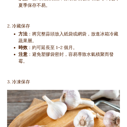
夏季保存不易。
2. 冷藏保存
方法
：將完整蒜頭放入紙袋或網袋，放進冰箱冷藏
蔬果層。
時效
：約可延長至 1–2 個月。
注意
：避免塑膠袋密封，容易導致水氣積聚而發
霉。
3. 冷凍保存