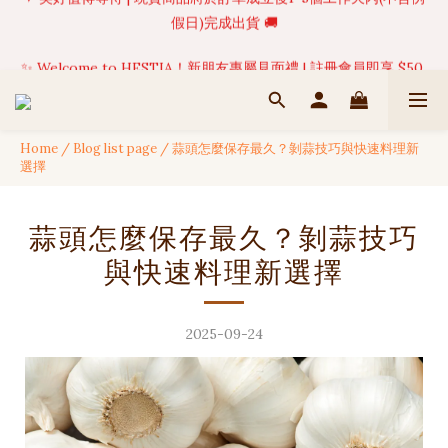
✨ Welcome to HESTIA！新朋友專屬見面禮 | 註冊會員即享 $50 
✦ 美好值得等待 | 現貨商品將於訂單成立後1-5個工作天內(不含例
假日)完成出貨 🚚
購物金！🎁
🍹 【NEW ARRIVALS 】🌴 熱帶島嶼系列全新上架 | 現貨限量發售
中 ☀️
Home
/
Blog list page
/
蒜頭怎麼保存最久？剝蒜技巧與快速料理新
✦ 美好值得等待 | 現貨商品將於訂單成立後1-5個工作天內(不含例
選擇
假日)完成出貨 🚚
蒜頭怎麼保存最久？剝蒜技巧
與快速料理新選擇
2025-09-24