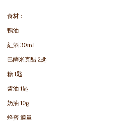
食材：
鴨油
紅酒 30ml
巴薩米克醋 2匙
糖 1匙
醬油 1匙
奶油 10g
蜂蜜 適量