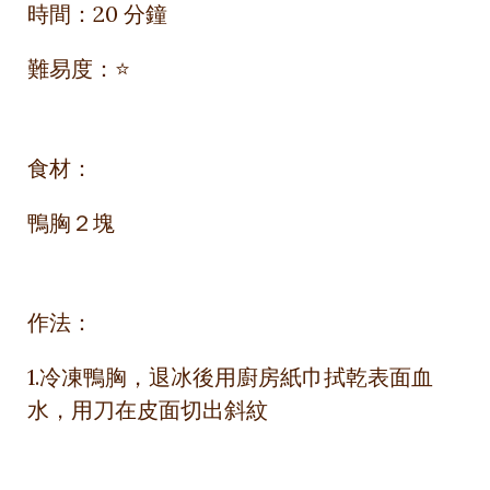
時間：20 分鐘
難易度：⭐
食材：
鴨胸２塊
作法：
1.冷凍鴨胸，退冰後用廚房紙巾拭乾表面血
水，用刀在皮面切出斜紋