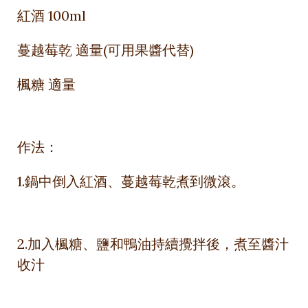
紅酒 100ml
蔓越莓乾 適量(可用果醬代替)
楓糖 適量
作法：
1.鍋中倒入紅酒、蔓越莓乾煮到微滾。
2.加入楓糖、鹽和鴨油持續攪拌後，煮至醬汁
收汁