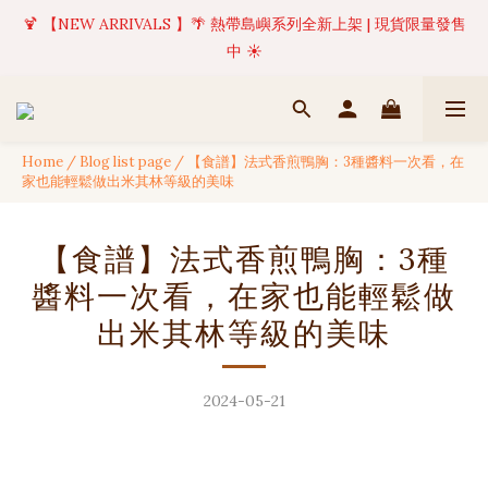
🍹 【NEW ARRIVALS 】🌴 熱帶島嶼系列全新上架 | 現貨限量發售
✦ 美好值得等待 | 現貨商品將於訂單成立後1-5個工作天內(不含例
假日)完成出貨 🚚
中 ☀️
✦ 美好值得等待 | 現貨商品將於訂單成立後1-5個工作天內(不含例
假日)完成出貨 🚚
Home
/
Blog list page
/
【食譜】法式香煎鴨胸：3種醬料一次看，在
家也能輕鬆做出米其林等級的美味
【食譜】法式香煎鴨胸：3種
醬料一次看，在家也能輕鬆做
出米其林等級的美味
2024-05-21