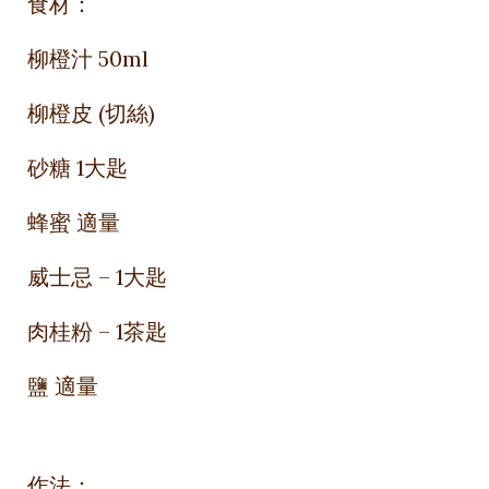
食材：
柳橙汁 50ml
柳橙皮 (切絲)
砂糖 1大匙
蜂蜜 適量
威士忌 – 1大匙
肉桂粉 – 1茶匙
鹽 適量
作法：