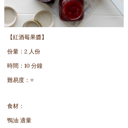
【紅酒莓果醬】
份量：
2 人份
時間：
10 分鐘
難易度：
⭐
食材：
鴨油 適量