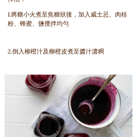
1.將糖小火煮至焦糖狀後，加入威士忌、肉桂
粉、蜂蜜、鹽攪拌均勻
2.倒入柳橙汁及柳橙皮煮至醬汁濃稠