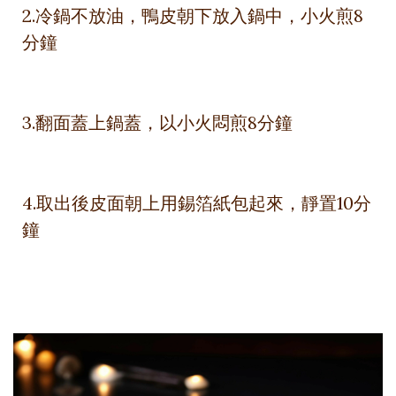
2.冷鍋不放油，鴨皮朝下放入鍋中，小火煎8
分鐘
3.翻面蓋上鍋蓋，以小火悶煎8分鐘
4.取出後皮面朝上用錫箔紙包起來，靜置10分
鐘