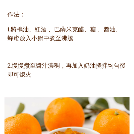
作法：
1.將鴨油、紅酒 、巴薩米克醋、糖 、醬油、
蜂蜜放入小鍋中煮至沸騰
2.慢慢煮至醬汁濃稠，再加入奶油攪拌均勻後
即可熄火