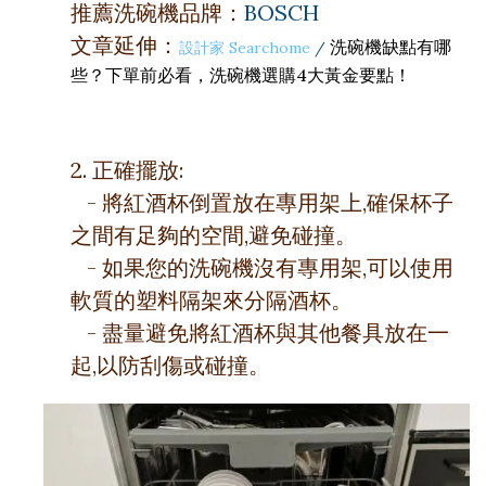
推薦洗碗機品牌：
BOSCH
文章延伸：
洗碗機缺點有哪
設計家 Searchome
/
些？下單前必看，洗碗機選購4大黃金要點！
2. 正確擺放:
- 將紅酒杯倒置放在專用架上,確保杯子
之間有足夠的空間,避免碰撞。
- 如果您的洗碗機沒有專用架,可以使用
軟質的塑料隔架來分隔酒杯。
- 盡量避免將紅酒杯與其他餐具放在一
起,以防刮傷或碰撞。