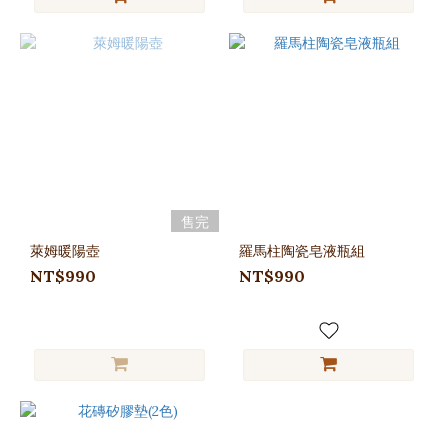
售完
萊姆暖陽壺
羅馬柱陶瓷皂液瓶組
NT$990
NT$990