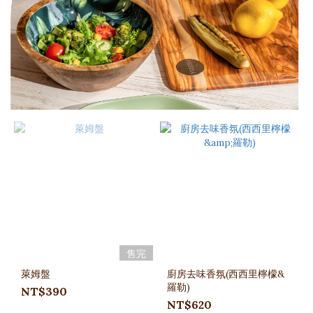
售完
萊姆盤
廚房去味香氛(西西里檸檬&
羅勒)
NT$390
NT$620